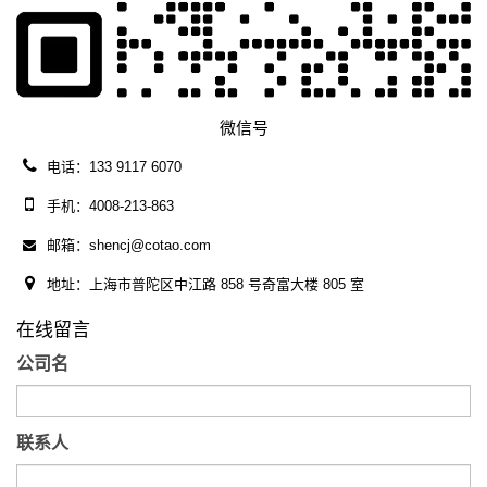
微信号
电话：133 9117 6070
手机：4008-213-863
邮箱：shencj@cotao.com
地址：上海市普陀区中江路 858 号奇富大楼 805 室
在线留言
公司名
联系人