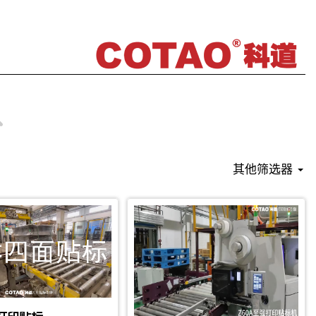
其他筛选器