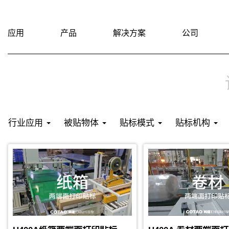
应用
产品
解决方案
公司
行业应用
被贴物体
贴标模式
贴标机构